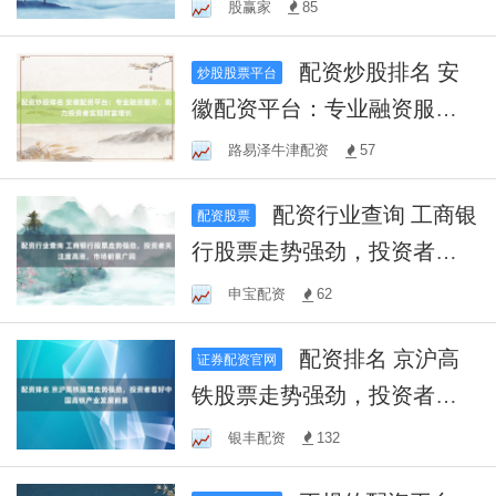
效应：放大收益与风险的双
股赢家
85
刃剑
配资炒股排名 安
炒股股票平台
徽配资平台：专业融资服
务，助力投资者实现财富增
路易泽牛津配资
57
长
配资行业查询 工商银
配资股票
行股票走势强劲，投资者关
注度高涨，市场前景广阔
申宝配资
62
配资排名 京沪高
证券配资官网
铁股票走势强劲，投资者看
好中国高铁产业发展前景
银丰配资
132