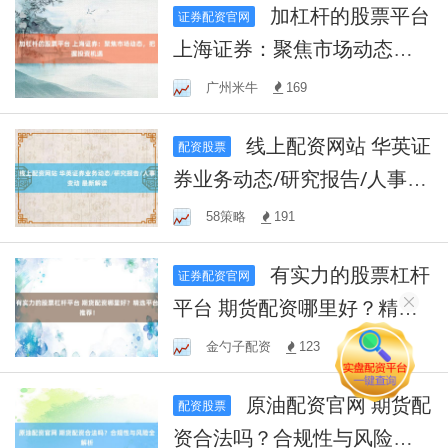
加杠杆的股票平台
证券配资官网
上海证券：聚焦市场动态，
把握投资机遇
广州米牛
169
线上配资网站 华英证
配资股票
券业务动态/研究报告/人事变
动 最新解读
58策略
191
有实力的股票杠杆
证券配资官网
平台 期货配资哪里好？精选
平台推荐！
金勺子配资
123
原油配资官网 期货配
配资股票
资合法吗？合规性与风险全