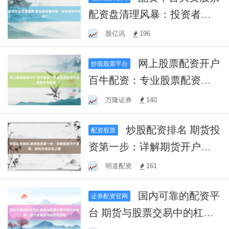
配资盘清理风暴：投资者如
何应对？
股亿讯
196
网上股票配资开户
炒股股票平台
百牛配资：专业股票配资平
台，助您牛市掘金
万隆证券
140
炒股配资排名 期货投
配资股票
资第一步：详解期货开户流
程，轻松开启交易之路
明道配资
161
国内可靠的配资平
证券配资官网
台 期货与股票交易中的杠杆